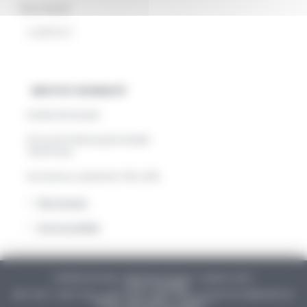
Plan d'accès
CONTACT
INSTITUT DE BEAUTÉ
Institut de beauté
33 rue du faubourg du temple
75010 Paris
Du lundi au samedi de 10h à 20h
Plan d'accès
Voir le portable
COPYRIGHT © 2026 |
MENTIONS LÉGALES
|
PLAN DU SITE
|
VOIR LE PORTABLE
MOT CLEF 1 | MOT CLEF 2 | MOT CLEF 3 | MOT CLEF 4 | 33 RUE DU FAUBOURG DU
TEMPLE | 75010 PARIS | CONTACT |