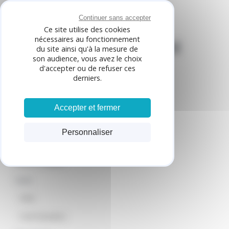
Panneau de gestion des cookies
Continuer sans accepter
Ce site utilise des cookies
nécessaires au fonctionnement
INSTITUT DE BEAUTÉ
du site ainsi qu'à la mesure de
son audience, vous avez le choix
d'accepter ou de refuser ces
derniers.
VOIR LE PORTABLE
Accepter et fermer
PLAN D'ACCÈS
Personnaliser
Prestations
Fiches Pratiques
Tarifs
PRIX
PARTENAIRES